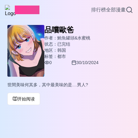
愛看漫畫
排行榜
全部漫畫
品嚐歐爸
作者：
鮪魚罐頭&水蜜桃
状态：
已完结
地区：
韩国
标签：
都市
0
30/10/2024
世間美味何其多，其中最美味的是....男人?
开始阅读