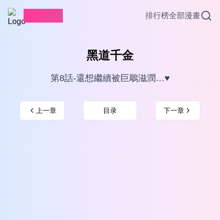
愛看漫畫
排行榜
全部漫畫
黑道千金
第8話-還想繼續被巨鵰滋潤…♥
上一章
目录
下一章