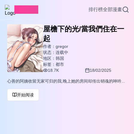
愛看漫畫
排行榜
全部漫畫
屋檐下的光/當我們住在一
起
作者：
gregor
状态：
连载中
地区：
韩国
标签：
都市
18.7K
18/02/2025
心善的阿姨收留无家可归的我,晚上她的房间却传出销魂的呻吟...
开始阅读